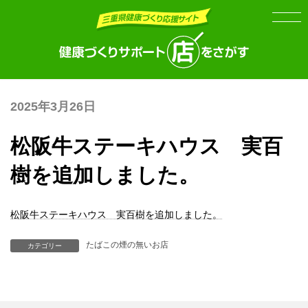
Skip
Skip
to
to
the
the
content
Navigation
2025年3月26日
松阪牛ステーキハウス 実百
樹を追加しました。
松阪牛ステーキハウス 実百樹を追加しました。
たばこの煙の無いお店
カテゴリー