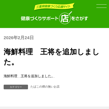
Skip
Skip
to
to
the
the
content
Navigation
2026年2月24日
海鮮料理 王将を追加しまし
た。
海鮮料理 王将を追加しました。
たばこの煙の無いお店
カテゴリー