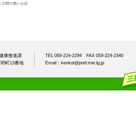
゙この煙の無いお店
健康推進課
TEL 059-224-2294
FAX 059-224-2340
市広明町13番地
Email：kenkot@pref.mie.lg.jp