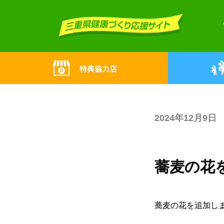
Skip
Skip
to
to
the
the
content
Navigation
特典協力店
2024年12月9日
蕎麦の花
蕎麦の花を追加し