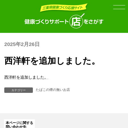
Skip
Skip
to
to
the
the
content
Navigation
2025年2月26日
西洋軒を追加しました。
西洋軒を追加しました。
たばこの煙の無いお店
カテゴリー
本ページに関する
問い合わせ先