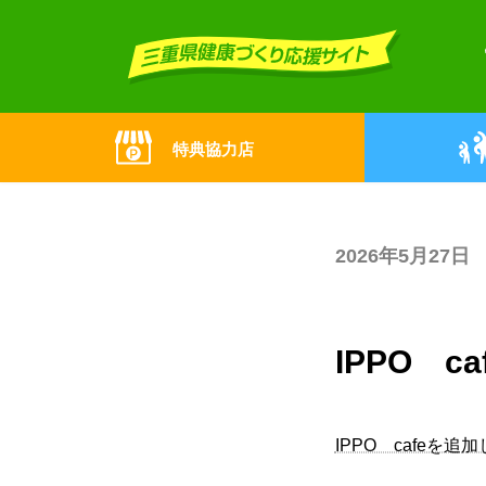
Skip
Skip
to
to
the
the
content
Navigation
特典協力店
2026年5月27日
IPPO 
IPPO cafeを追