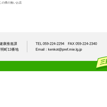
゙この煙の無いお店
健康推進課
TEL 059-224-2294
FAX 059-224-2340
市広明町13番地
Email：kenkot@pref.mie.lg.jp